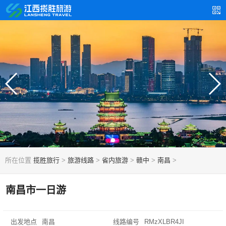
所在位置
揽胜旅行
>
旅游线路
>
省内旅游
>
赣中
>
南昌
>
南昌市一日游
出发地点
南昌
线路编号
RMzXLBR4JI