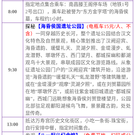
指定地点集合乘车：南昌滕王阁停车场（地铁
1
号
8:00
2
号出口），乘车赴被誉为“东方金字塔”的海昏侯
墓，车程约
1
小时。
探秘
【海昏侯国遗址公园】
(
电瓶车
15
元
/
人、不
含）
一同穿越历史长河，整个遗址公园结合汉文
化特色及自然景观，精心策划推出了汉阙迎宾、
海昏遗韵、瑗璧礼天、灵湖夕照、金堤漫步、虬
龙潜野、墎墩怀古、西门望月、都城探幽和鄱湖
观鸟十大景观，串联成园区文化游览路线。从象
9:30
征遗址公园门户的“汉阙迎宾”建筑开始，沿途游
览“海昏遗韵”“瑗璧礼天”“虬龙潜野”等建筑雕塑，
或在“金堤漫步”观摩“灵湖夕照”，或在刘贺墓园所
在地“墎墩怀古”，或前往紫金城旧城遗迹“都城探
幽”，西城门远眺想象海昏侯刘贺登楼望月，公园
北部驻足观鄱阳湖候鸟飞舞，景景藏古韵，处处
显传奇。
抵达万寿宫历史文化街区，小吃一条街
-
珠宝街，
13:
00
自行安排中餐，指定时间集合。