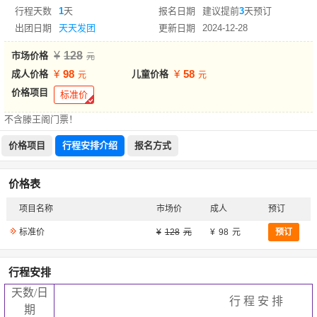
行程天数
1
天
报名日期
建议提前
3
天预订
出团日期
天天发团
更新日期
2024-12-28
128
市场价格
98
58
成人价格
儿童价格
价格项目
标准价
不含滕王阁门票！
价格项目
行程安排介绍
报名方式
价格表
项目名称
市场价
成人
预订
标准价
128
98
预订
行程安排
天数
/
日
行 程 安 排
期