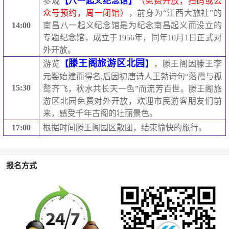
参观
【八一起义纪念馆】
（免费开放，扫码或公
众号预约，周一闭馆）
，前身为“江西大旅社”的
14:00
南昌八一起义纪念馆是为纪念南昌起义而设立的
专题纪念馆，成立于
1956
年，同年
10
月
1
日正式对
外开放。
滕王阁旅游区北园
游览
【
】
，滕王阁因滕王李
元婴始建而得名
,
后因初唐诗人王勃诗句“落霞与孤
15:30
鹜齐飞，秋水共长天一色”而流芳百世。滕王阁旅
游区北园免费对外开放，欢迎市民游客朋友们前
来，感受千年古阁的壮丽景色。
17:00
根据时间滕王阁园区散团，结束愉快的旅行。
报名方式