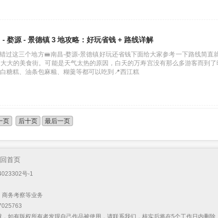
 婺源 - 景德镇 3 地攻略：好玩省钱 + 路线详解
不能错过这三个地方🚝南昌-婺源-景德镇好玩还省钱下面给大家参考一下路线简直就
个大大的美食街。可能是天气太热的原因，白天的万寿宫没有那么多游客而到了
白糖糕、油条包麻糍、糊羹等都可以吃到📍西江糕
一页
后十页
最后一页
回首页
023302号-1
）
、商务考察等业务
025763
献，如有版权所有者发现自己作品被使用，请联系我们，核实后将在5个工作日内删除