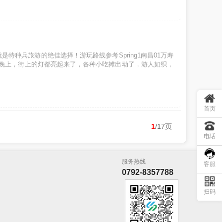
是特种兵旅游的绝佳选择！游玩路线参考Spring1南昌01万寿
晚上，街上的灯都亮起来了，各种小吃摊出动了，游人如织，
首页
1
/17页
电话
服务热线
客服
0792-8357788
扫码