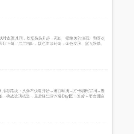
枫叶点缀其间，炊烟袅袅升起，宛如一幅绝美的油画。和喜欢
-9月下旬：层层稻田，颜色由绿到黄，金色麦浪、黛瓦粉墙、
玩！推荐路线：从瀑布栈道开始→逛百味街→打卡胡氏宗祠→逛
挑战玻璃栈道→最后经过雷木桥Day2️⃣：篁岭＋婺女洲白