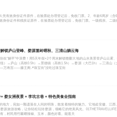
人凭有效身份证件原件，在验票处办理登记后，免收门票。2、年龄6周岁（含6周
有效身份证件和残疾证原件，在验票处办理登记后，免收门票。一级残疾、二级
假解锁庐山登峰、婺源篁岭晒秋、三清山躺云海
别在“躺平”中浪费！用5天年假+2个周末解锁赣鄱大地的山水美景登庐山云雾
）→庐山（高铁0.5h）→景德镇（高铁1.5h）→婺源（大巴1h）→三清山（大
—万寿宫——滕王阁📍珠宝街“没吃过珠宝街
岭+ 婺女洲夜景 + 李坑古巷 + 特色美食全指南
”的地方，宛如一颗遗落在人间的明珠，散发着独特的魅力。它地处安徽、江
源旅游攻略，让你轻松玩转婺源，领略它的绝美风光。01THETRAVELLI
全年有，村民用竹匾晒辣椒、玉米，颜色好看。能逛天