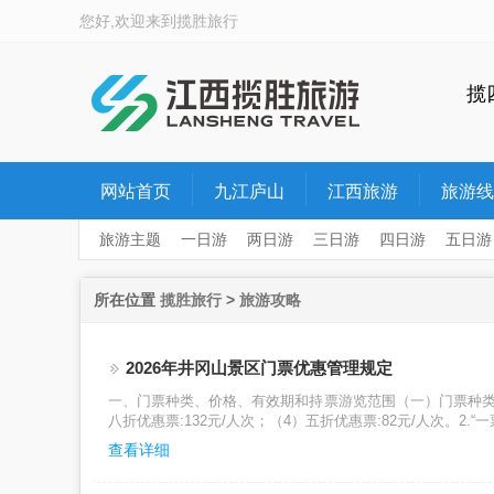
您好,欢迎来到
揽胜旅行
揽
网站首页
九江庐山
江西旅游
旅游线
旅游主题
一日游
两日游
三日游
四日游
五日游
所在位置
揽胜旅行
>
旅游攻略
2026年井冈山景区门票优惠管理规定
一、门票种类、价格、有效期和持票游览范围（一）门票种类、价格
八折优惠票:132元/人次；（4）五折优惠票:82元/人次。2.
查看详细