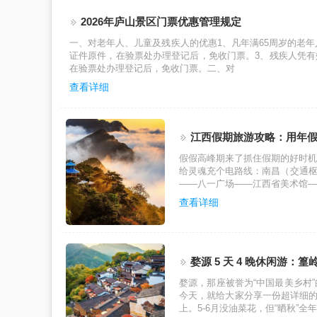
2026年庐山景区门票优惠管理规定
一、对老年人、儿童及残疾人的优惠1、凡年满65周岁的老年
证件原件，在验票处办理登记后，免收门票。3、残疾人凭
在验票处办理登记后，免收门票。二、对
查看详细
江西假期旅游攻略：用年
假假高峰期来了抓住假期的好时机
给灵魂充个电路线：南昌（交通枢纽
——八一广场——江西省美术馆—
查看详细
婺源 5 天 4 晚休闲游：篁
婺源，那座被誉为“中国最美乡村
今天，就给大家分享一份超详细的婺
上。5-6月没油菜花，但“晒秋”