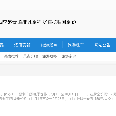
四季盛景 胜非凡旅程 尽在揽胜国旅
路
酒店宾馆
旅游景点
旅游租车
网站公告
美食推荐
景点介绍
旅游攻略
旅游常识
:1.“一票制”门票旺季价格（3月1日至10月31日）（1）挂牌全价票:165元
“一票制”门票淡季价格（11月1日至次年2月28日）（1）挂牌全价票:150元/人次