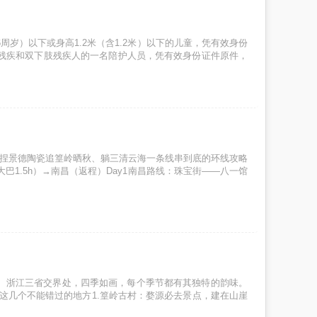
岁）以下或身高1.2米（含1.2米）以下的儿童，凭有效身份
残疾和双下肢残疾人的一名陪护人员，凭有效身份证件原件，
、捏景德陶瓷追篁岭晒秋、躺三清云海一条线串到底的环线攻略
巴1.5h）→南昌（返程）Day1南昌路线：珠宝街——八一馆
西、浙江三省交界处，四季如画，每个季节都有其独特的韵味。
FE这几个不能错过的地方1.篁岭古村：婺源必去景点，建在山崖