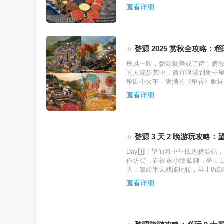
查看详细
婺源 2025 赏秋全攻略：稻田
秋风一吹，婺源就美成了诗！婺
的人漫步其中，简直浪漫到骨子里
稻田小火车，满满的《稻香》歌词
查看详细
婺源 3 天 2 晚游玩攻略
Day1️⃣：望仙谷中午抵达婺
作坊街→在福家小院歇脚→登上白
天：篁岭半天就能玩转，早上8点
查看详细