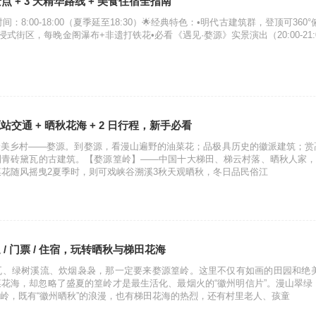
点 + 3 天精华路线 + 美食住宿全指南
：8:00-18:00（夏季延至18:30）🌟经典特色：•明代古建筑群，登顶可36
沉浸式街区，每晚金阁瀑布+非遗打铁花•必看《遇见·婺源》实景演出（20:00-21:00）
交通 + 晒秋花海 + 2 日行程，新手必看
最美乡村——婺源。到婺源，看漫山遍野的油菜花；品极具历史的徽派建筑；赏
青砖黛瓦的古建筑。【婺源篁岭】——中国十大梯田、梯云村落、晒秋人家，
油菜花随风摇曳2夏季时，则可戏峡谷溯溪3秋天观晒秋，冬日品民俗江
/ 门票 / 住宿，玩转晒秋与梯田花海
瓦、绿树溪流、炊烟袅袅，那一定要来婺源篁岭。这里不仅有如画的田园和绝
花海，却忽略了盛夏的篁岭才是最生活化、最烟火的“徽州明信片”。漫山翠
岭，既有“徽州晒秋”的浪漫，也有梯田花海的热烈，还有村里老人、孩童