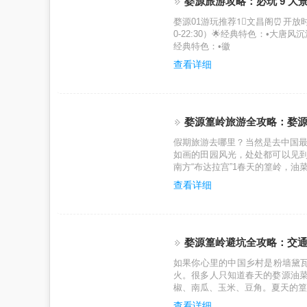
婺源旅游攻略：必玩 9 大景
婺源01游玩推荐1⃣文昌阁⏰开放时间
0-22:30）🌟经典特色：•大唐风
经典特色：•徽
查看详细
婺源篁岭旅游全攻略：婺源站
假期旅游去哪里？当然是去中国
如画的田园风光，处处都可以见到
南方“布达拉宫”1春天的篁岭，
查看详细
婺源篁岭避坑全攻略：交通 
如果你心里的中国乡村是粉墙黛
火。很多人只知道春天的婺源油菜
椒、南瓜、玉米、豆角。夏天的篁
查看详细