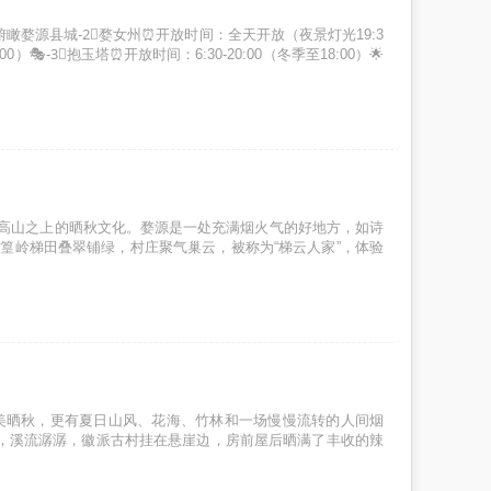
0°俯瞰婺源县城-2⃣婺女州⏰开放时间：全天开放（夜景灯光19:3
🎭-3⃣抱玉塔⏰开放时间：6:30-20:00（冬季至18:00）🌟
高山之上的晒秋文化。婺源是一处充满烟火气的好地方，如诗
篁岭梯田叠翠铺绿，村庄聚气巢云，被称为“梯云人家”，体验
美晒秋，更有夏日山风、花海、竹林和一场慢慢流转的人间烟
绿，溪流潺潺，徽派古村挂在悬崖边，房前屋后晒满了丰收的辣