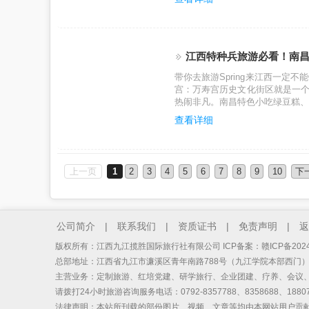
江西特种兵旅游必看！南昌 -
带你去旅游Spring来江西一定
宫：万寿宫历史文化街区就是一
热闹非凡。南昌特色小吃绿豆糕、
查看详细
上一页
1
2
3
4
5
6
7
8
9
10
下
公司简介
|
联系我们
|
资质证书
|
免责声明
|
返
版权所有：江西九江揽胜国际旅行社有限公司 ICP备案：
赣ICP备2024
总部地址：江西省九江市濂溪区青年南路788号（九江学院本部西门
主营业务：定制旅游、红培党建、研学旅行、企业团建、疗养、会议
请拨打24小时旅游咨询服务电话：0792-8357788、8358688、18807
法律声明：本站所刊载的部份图片、视频、文章等均由本网站用户贡