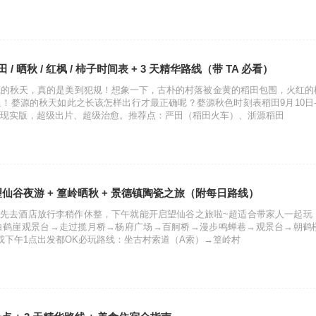
 / 晒秋 / 红枫 / 柿子时间表 + 3 天精华路线（带 TA 必看）
源的秋天，真的是美到犯规！想象一下，古朴的村落被金黄的稻田包围，火红的
！婺源的秋天如此之长该怎样出行才最正确呢？婺源秋色时刻表稻田9月10日
现实版，超级出片、超级治愈。推荐点：严田（稻田火车）、浙源稻田
：望仙谷夜游 + 篁岭晒秋 + 景德镇陶瓷之旅（附每日路线）
源站，先去酒店放行李稍作休整，下午就能开启望仙谷之旅啦~超适合带家人一起
鹤崖观景台→走过揽月桥→杨府广场→百舸桥→漫步鸣蝉巷→观景台→朝鹤楼→
或下午1点出发都OK必玩路线：坐古村索道（A索）→篁岭村