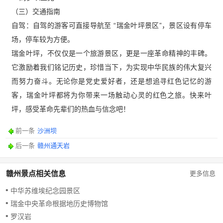
（三）交通指南
自驾：自驾的游客可直接导航至 “瑞金叶坪景区”，景区设有停车
场，停车较为方便。
瑞金叶坪，不仅仅是一个旅游景区，更是一座革命精神的丰碑。
它激励着我们铭记历史，珍惜当下，为实现中华民族的伟大复兴
而努力奋斗。无论你是党史爱好者，还是想追寻红色记忆的游
客，瑞金叶坪都将为你带来一场触动心灵的红色之旅。快来叶
坪，感受革命先辈们的热血与信念吧！
前一条
沙洲坝
后一条
赣州通天岩
赣州景点相关信息
更多信息
中华苏维埃纪念园景区
瑞金中央革命根据地历史博物馆
罗汉岩