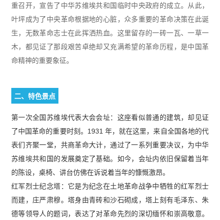
重召开，宣告了中华苏维埃共和国临时中央政府的成立。从此，
叶坪成为了中央革命根据地的心脏，众多重要的革命决策在此诞
生，无数革命志士在此挥洒热血。这里留存的一砖一瓦、一草一
木，都见证了那段艰苦卓绝却又充满希望的革命历程，是中国革
命精神的重要象征。
二、特色景点
第一次全国苏维埃代表大会会址：这座看似普通的建筑，却见证
了中国革命的重要时刻。1931 年，就在这里，来自全国各地的代
表们齐聚一堂，共商革命大计，通过了一系列重要决议，为中华
苏维埃共和国的发展奠定了基础。如今，会址内依旧保留着当年
的陈设，桌椅、讲台仿佛在诉说着当年的慷慨激昂。
红军烈士纪念塔：它是为纪念在土地革命战争中牺牲的红军烈士
而建，庄严肃穆。塔身由青砖和沙石砌成，塔上刻有毛泽东、朱
德等领导人的题词，表达了对革命先烈的深切缅怀和崇高敬意。