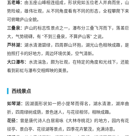
五老峰：
由五座山峰相连组成，形状宛如五位老人并肩而坐，山
势险峻，雄伟壮观，从不同角度看有不同的形态，全程攀爬下来
可俯瞰庐山全貌。
三叠泉：
庐山的标志性景点之一，瀑布分三叠飞泻而下，落差巨
大，气势磅礴，有 “不到三叠泉，不算庐山客” 之说。
芦林湖：
湖水清澈碧绿，四周群山环抱，湖光山色相映成趣，是
拍照打卡的好地方，周边环境优美，空气清新。
大口瀑布：
水流湍急，颇为壮观，在特定的角度和光线下，还能
看到彩虹与瀑布交相辉映的美景。
西线景点
如琴湖：
因湖面形状如一把小提琴而得名，湖水清澈，湖岸曲
折，四周绿树成荫，景色迷人，与花径相邻，相映成趣。
花径：
曾是唐代诗人白居易咏《大林寺桃花》的地方，园内有花
径亭、景白亭、花径湖等景点，四季花卉繁茂，充满诗意。