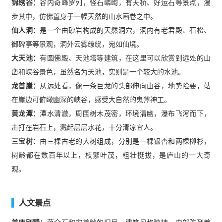
锦绣谷：
谷内奇峰罗列，怪石嶙峋，有天桥、好运石等景点，漫
步其中，仿佛置身于一幅天然的山水画卷之中。
仙人洞：
是一个由砂岩构成的天然洞穴，洞内有老君殿、石松、
御碑亭等景观，洞外云雾缭绕，宛如仙境。
大天池：
有圆佛殿、天池塔等建筑，在这里可以欣赏到远处的山
峦和峡谷景色，虽然名为天池，实则是一个较大的水池。
龙首崖：
从远处看，像一条巨龙的头部伸向山谷，地势险要，站
在崖边可俯瞰幽深的峡谷，感受大自然的鬼斧神工。
黄龙潭：
潭水清澈，周围树木茂密，环境清幽，瀑布飞泻而下，
击打在岩石上，溅起层层水花，十分清凉宜人。
三宝树：
由三棵古老的大树组成，分别是一棵银杏和两棵柳杉，
树龄都在数百年以上，枝繁叶茂，粗壮挺拔，是庐山的一大奇
观。
人文景点