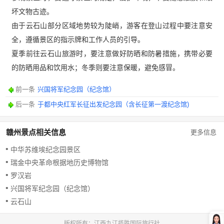
坏文物古迹。
由于云石山部分区域地势较为陡峭，游客在登山过程中要注意安
全，遵循景区的指示牌和工作人员的引导。
夏季前往云石山旅游时，要注意做好防晒和防暑措施，携带必要
的防晒用品和饮用水；冬季则要注意保暖，避免感冒。
前一条
兴国将军纪念园（纪念馆）
后一条
于都中央红军长征出发纪念园（含长征第一渡纪念馆)
赣州景点相关信息
更多信息
中华苏维埃纪念园景区
瑞金中央革命根据地历史博物馆
罗汉岩
兴国将军纪念园（纪念馆）
云石山
版权所有：江西九江揽胜国际旅行社