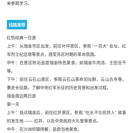
来参观学习。
线路推荐
红色经典一日游
上午：从瑞金市区出发，前往叶坪景区，参观 “一苏大” 会址、红
军烈士纪念塔等景点，感受苏区时期的革命氛围。
中午：在景区附近品尝瑞金特色美食，如瑞金牛肉汤、壬田豆干
等。
下午：前往云石山景区，参观云石山革命旧址群、云山古寺等，
重走长征路，了解中央红军长征的历史背景和出发过程。
瑞金周边两日游
第一天
上午：抵达瑞金后，前往红井景区，参观 “吃水不忘挖井人” 故事
的发生地 —— 红井，以及中央政府大礼堂等景点。
中午：在沙洲坝镇用餐，品尝当地美食。