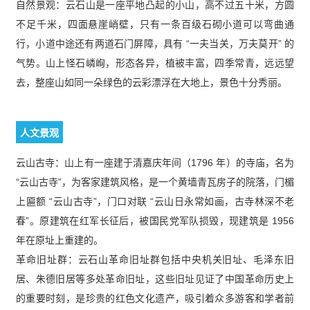
自然景观：云石山是一座平地凸起的小山，高不过五十米，方圆
不足千米，四面悬崖峭壁，只有一条百级石砌小道可以弯曲通
行，小道中途还有两道石门屏障，具有 “一夫当关，万夫莫开” 的
气势。山上怪石嶙峋，形态各异，植被丰富，四季常青，远远望
去，整座山如同一朵绿色的云彩漂浮在大地上，景色十分秀丽。
人文景观
云山古寺：山上有一座建于清嘉庆年间（1796 年）的寺庙，名为
“云山古寺”，为客家建筑风格，是一个黄墙青瓦房子的院落，门楣
上匾额 “云山古寺”，门口对联 “云山日永常如画，古寺林深不老
春”。原建筑在红军长征后，被国民党军队损毁，现建筑是 1956
年在原址上重建的。
革命旧址群：云石山革命旧址群包括中央机关旧址、毛泽东旧
居、朱德旧居等多处革命旧址，这些旧址见证了中国革命历史上
的重要时刻，是珍贵的红色文化遗产，吸引着众多游客和学者前