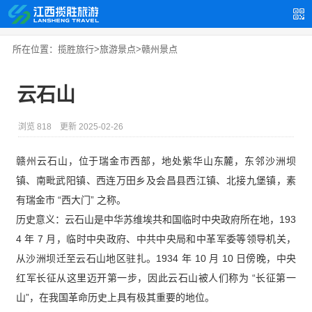
所在位置：
揽胜旅行
>
旅游景点
>
赣州景点
云石山
浏览 818
更新 2025-02-26
赣州云石山，位于瑞金市西部，地处紫华山东麓，东邻沙洲坝
镇、南毗武阳镇、西连万田乡及会昌县西江镇、北接九堡镇，素
有瑞金市 “西大门” 之称。
历史意义：云石山是中华苏维埃共和国临时中央政府所在地，193
4 年 7 月，临时中央政府、中共中央局和中革军委等领导机关，
从沙洲坝迁至云石山地区驻扎。1934 年 10 月 10 日傍晚，中央
红军长征从这里迈开第一步，因此云石山被人们称为 “长征第一
山”，在我国革命历史上具有极其重要的地位。