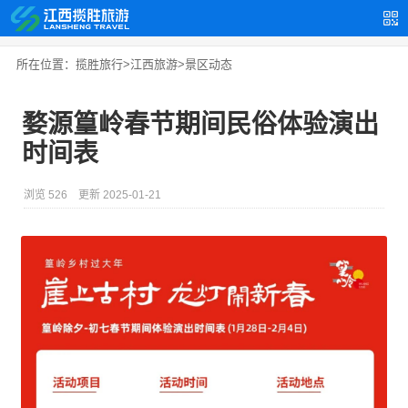
所在位置：
揽胜旅行
>
江西旅游
>
景区动态
婺源篁岭春节期间民俗体验演出
时间表
浏览 526
更新 2025-01-21